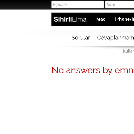
Mac
iPhone/i
Sorular
Cevaplanmam
Kulla
No answers by em