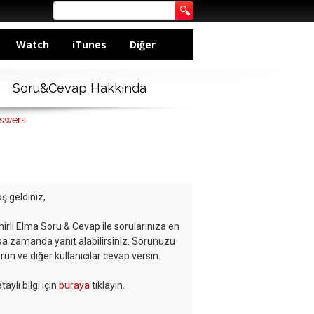
Watch
iTunes
Diğer
Soru&Cevap Hakkında
nswers
ş geldiniz,
hirli Elma Soru & Cevap ile sorularınıza en
sa zamanda yanıt alabilirsiniz. Sorunuzu
run ve diğer kullanıcılar cevap versin.
taylı bilgi için
buraya
tıklayın.