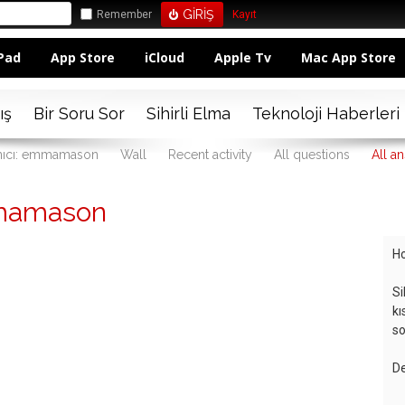
Remember
Kayıt
Pad
App Store
iCloud
Apple Tv
Mac App Store
ış
Bir Soru Sor
Sihirli Elma
Teknoloji Haberleri
nıcı: emmamason
Wall
Recent activity
All questions
All a
mamason
Ho
Si
kı
so
De