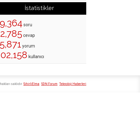
İstatistikler
19,364
soru
22,785
cevap
5,871
yorum
202,158
kullanıcı
hakları saklıdır
SihirliElma
SDN Forum
Teknoloji Haberleri