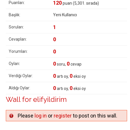
120
Puanları:
puan (
5,301
. sırada)
Başlık:
Yeni Kullanıcı
1
Soruları:
0
Cevapları:
0
Yorumları:
0
0
Oyları:
soru,
cevap
0
0
Verdiği Oylar:
artı oy,
eksi oy
0
0
Aldığı Oylar:
artı oy,
eksi oy
Wall for elifyildirim
Please
log in
or
register
to post on this wall.