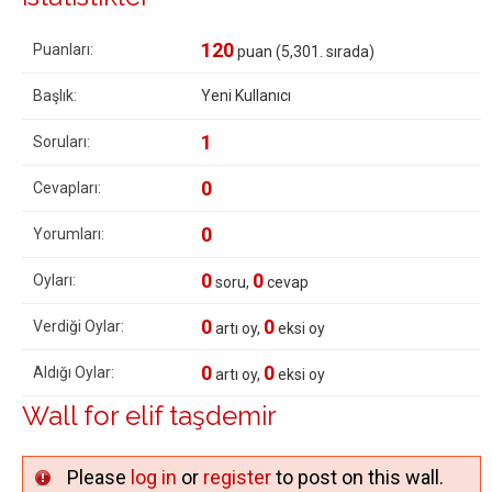
120
Puanları:
puan (
5,301
. sırada)
Başlık:
Yeni Kullanıcı
1
Soruları:
0
Cevapları:
0
Yorumları:
0
0
Oyları:
soru,
cevap
0
0
Verdiği Oylar:
artı oy,
eksi oy
0
0
Aldığı Oylar:
artı oy,
eksi oy
Wall for elif taşdemir
Please
log in
or
register
to post on this wall.