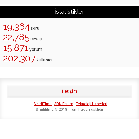
İstatistikler
19,364
soru
22,785
cevap
15,871
yorum
202,307
kullanıcı
İletişim
SihirliElma
SDN Forum
Teknoloji Haberleri
SihirliElma © 2018 - Tüm hakları saklıdır