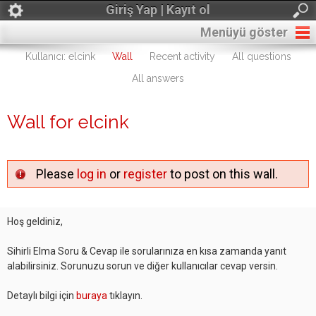
Giriş Yap | Kayıt ol
Menüyü göster
Kullanıcı: elcink
Wall
Recent activity
All questions
All answers
Wall for elcink
Please
log in
or
register
to post on this wall.
Hoş geldiniz,
Sihirli Elma Soru & Cevap ile sorularınıza en kısa zamanda yanıt
alabilirsiniz. Sorunuzu sorun ve diğer kullanıcılar cevap versin.
Detaylı bilgi için
buraya
tıklayın.