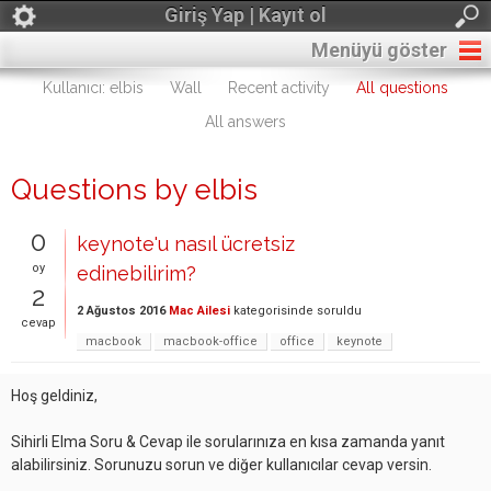
Giriş Yap | Kayıt ol
Menüyü göster
Kullanıcı: elbis
Wall
Recent activity
All questions
All answers
Questions by elbis
0
keynote'u nasıl ücretsiz
oy
edinebilirim?
2
2 Ağustos 2016
Mac Ailesi
kategorisinde
soruldu
cevap
macbook
macbook-office
office
keynote
Hoş geldiniz,
Sihirli Elma Soru & Cevap ile sorularınıza en kısa zamanda yanıt
alabilirsiniz. Sorunuzu sorun ve diğer kullanıcılar cevap versin.