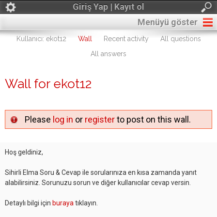
Giriş Yap | Kayıt ol
Menüyü göster
Kullanıcı: ekot12
Wall
Recent activity
All questions
All answers
Wall for ekot12
Please
log in
or
register
to post on this wall.
Hoş geldiniz,
Sihirli Elma Soru & Cevap ile sorularınıza en kısa zamanda yanıt
alabilirsiniz. Sorunuzu sorun ve diğer kullanıcılar cevap versin.
Detaylı bilgi için
buraya
tıklayın.