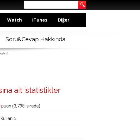
Watch
iTunes
Diğer
Soru&Cevap Hakkında
wers
na ait istatistikler
0
puan (
3,798
. sırada)
 Kullanıcı