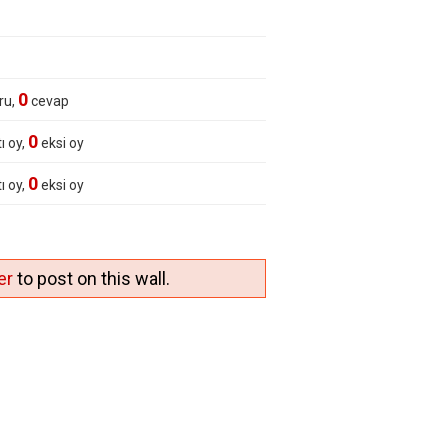
0
ru,
cevap
0
ı oy,
eksi oy
0
ı oy,
eksi oy
er
to post on this wall.