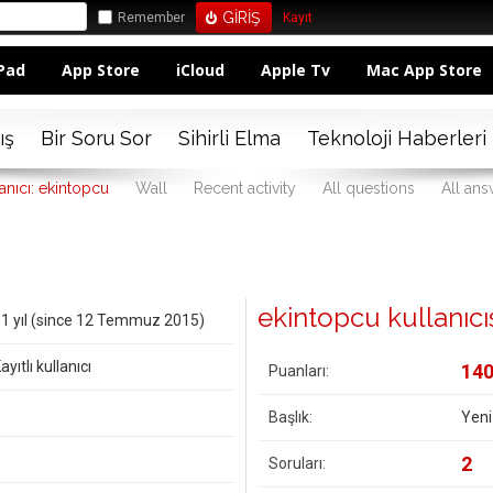
Remember
Kayıt
Pad
App Store
iCloud
Apple Tv
Mac App Store
ış
Bir Soru Sor
Sihirli Elma
Teknoloji Haberleri
anıcı: ekintopcu
Wall
Recent activity
All questions
All ans
ekintopcu kullanıcısı
1 yıl (since 12 Temmuz 2015)
ayıtlı kullanıcı
14
Puanları:
Başlık:
Yeni
2
Soruları: