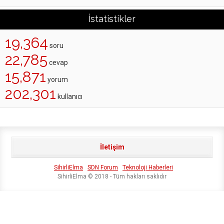
İstatistikler
19,364
soru
22,785
cevap
15,871
yorum
202,301
kullanıcı
İletişim
SihirliElma
SDN Forum
Teknoloji Haberleri
SihirliElma © 2018 - Tüm hakları saklıdır