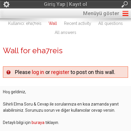
Giriş Yap | Kayıt ol
Menüyü göster
Kullanıcı: eha7reis
Wall
Recent activity
All questions
All answers
Wall for eha7reis
Please
log in
or
register
to post on this wall.
Hoş geldiniz,
Sihirli Elma Soru & Cevap ile sorularınıza en kısa zamanda yanıt
alabilirsiniz. Sorunuzu sorun ve diğer kullanıcılar cevap versin.
Detaylı bilgi için
buraya
tıklayın.