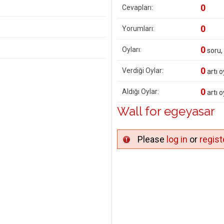
0
Cevapları:
0
Yorumları:
0
Oyları:
soru,
0
Verdiği Oylar:
artı o
0
Aldığı Oylar:
artı o
Wall for egeyasar
Please
log in
or
regist