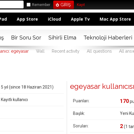
Remember
Kayıt
Pad
App Store
iCloud
Apple Tv
Mac App Store
ış
Bir Soru Sor
Sihirli Elma
Teknoloji Haberleri
lanıcı: egeyasar
Wall
Recent activity
All questions
All ans
egeyasar kullanıcısın
5 yıl (since 18 Haziran 2021)
Kayıtlı kullanıcı
170
Puanları:
pu
Başlık:
Yeni Kul
2
Soruları:
(
1
tan