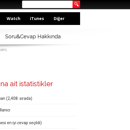
Watch
iTunes
Diğer
Soru&Cevap Hakkında
wers
a ait istatistikler
an (
2,408
. sırada)
lanıcı
esi en iyi cevap seçildi)