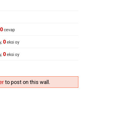
0
cevap
0
y,
eksi oy
0
y,
eksi oy
er
to post on this wall.