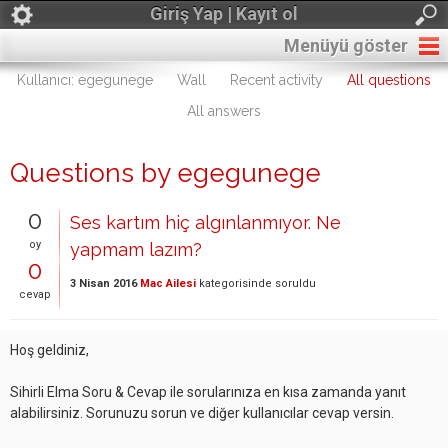
Giriş Yap | Kayıt ol
Menüyü göster
Kullanıcı: egegunege
Wall
Recent activity
All questions
All answers
Questions by egegunege
0
Ses kartım hiç algınlanmıyor. Ne
oy
yapmam lazım?
0
3 Nisan 2016
Mac Ailesi
kategorisinde
soruldu
cevap
Hoş geldiniz,
Sihirli Elma Soru & Cevap ile sorularınıza en kısa zamanda yanıt
alabilirsiniz. Sorunuzu sorun ve diğer kullanıcılar cevap versin.