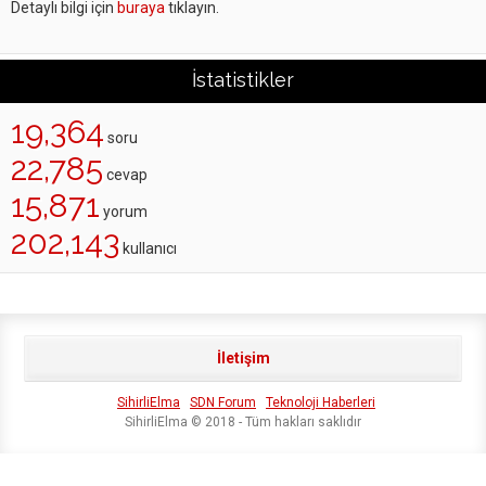
Detaylı bilgi için
buraya
tıklayın.
İstatistikler
19,364
soru
22,785
cevap
15,871
yorum
202,143
kullanıcı
İletişim
SihirliElma
SDN Forum
Teknoloji Haberleri
SihirliElma © 2018 - Tüm hakları saklıdır