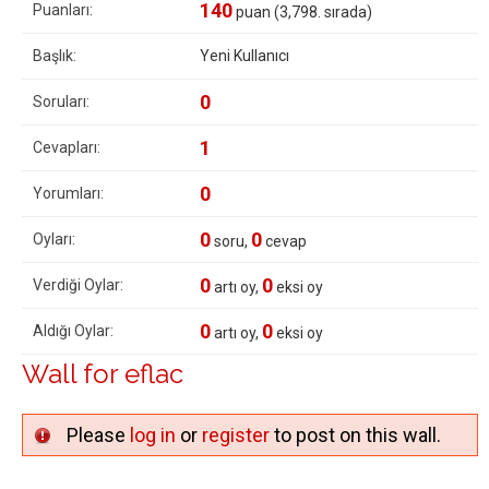
140
Puanları:
puan (
3,798
. sırada)
Başlık:
Yeni Kullanıcı
0
Soruları:
1
Cevapları:
0
Yorumları:
0
0
Oyları:
soru,
cevap
0
0
Verdiği Oylar:
artı oy,
eksi oy
0
0
Aldığı Oylar:
artı oy,
eksi oy
Wall for eflac
Please
log in
or
register
to post on this wall.