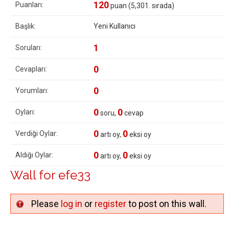
120
Puanları:
puan (
5,301
. sırada)
Başlık:
Yeni Kullanıcı
1
Soruları:
0
Cevapları:
0
Yorumları:
0
0
Oyları:
soru,
cevap
0
0
Verdiği Oylar:
artı oy,
eksi oy
0
0
Aldığı Oylar:
artı oy,
eksi oy
Wall for efe33
Please
log in
or
register
to post on this wall.