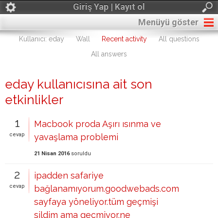
Giriş Yap | Kayıt ol
Menüyü göster
Kullanıcı: eday
Wall
Recent activity
All questions
All answers
eday kullanıcısına ait son
etkinlikler
1
Macbook proda Aşırı ısınma ve
cevap
yavaşlama problemi
21 Nisan 2016
soruldu
2
ipadden safariye
cevap
bağlanamıyorum.goodwebads.com
sayfaya yöneliyor.tüm geçmişi
sildim ama geçmiyor.ne