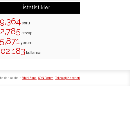
İstatistikler
19,364
soru
22,785
cevap
5,871
yorum
202,183
kullanıcı
hakları saklıdır
SihirliElma
SDN Forum
Teknoloji Haberleri