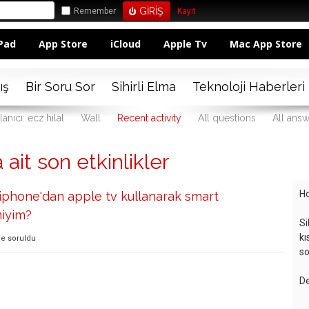
Remember
Kayıt
Pad
App Store
iCloud
Apple Tv
Mac App Store
ış
Bir Soru Sor
Sihirli Elma
Teknoloji Haberleri
lanıcı: ecz.hilal
Wall
Recent activity
All questions
All ans
a ait son etkinlikler
Ho
phone'dan apple tv kullanarak smart
miyim?
Si
kı
de
soruldu
so
De