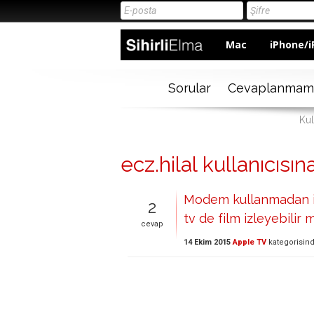
Mac
iPhone/i
Sorular
Cevaplanmam
Kul
ecz.hilal kullanıcısın
Modem kullanmadan i
2
tv de film izleyebilir 
cevap
14 Ekim 2015
Apple TV
kategorisin