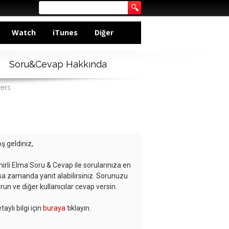
Watch
iTunes
Diğer
Soru&Cevap Hakkında
wers
ş geldiniz,
hirli Elma Soru & Cevap ile sorularınıza en
sa zamanda yanıt alabilirsiniz. Sorunuzu
run ve diğer kullanıcılar cevap versin.
taylı bilgi için
buraya
tıklayın.