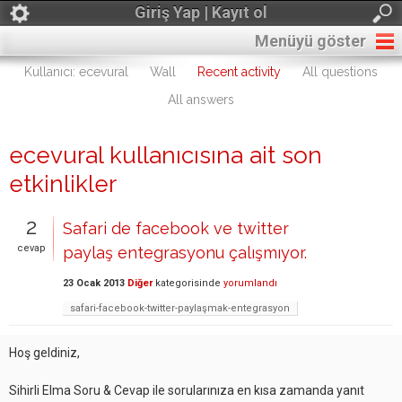
Giriş Yap | Kayıt ol
Menüyü göster
Kullanıcı: ecevural
Wall
Recent activity
All questions
All answers
ecevural kullanıcısına ait son
etkinlikler
2
Safari de facebook ve twitter
cevap
paylaş entegrasyonu çalışmıyor.
23 Ocak 2013
Diğer
kategorisinde
yorumlandı
safari-facebook-twitter-paylaşmak-entegrasyon
Hoş geldiniz,
Sihirli Elma Soru & Cevap ile sorularınıza en kısa zamanda yanıt