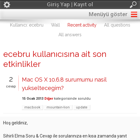
Giriş Yap | Kayıt ol
Menüyü göster
Kullanıcı: ecebru
Wall
Recent activity
All questions
All answers
ecebru kullanıcısına ait son
etkinlikler
2
Mac OS X 10.6.8 surumumu nasil
cevap
yukseltecegim?
15 Ocak 2013
Diğer
kategorisinde
soruldu
macbook
mountain-lion
update
Hoş geldiniz,
Sihirli Elma Soru & Cevap ile sorularınıza en kısa zamanda yanıt