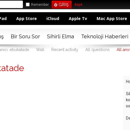
Remember
Kayıt
Pad
App Store
iCloud
Apple Tv
Mac App Store
ış
Bir Soru Sor
Sihirli Elma
Teknoloji Haberleri
anıcı: ebukatade
Wall
Recent activity
All questions
All an
katade
Ho
Si
kı
so
De