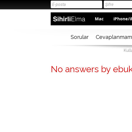
Mac
iPhone/i
Sorular
Cevaplanmam
Kull
No answers by ebu