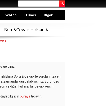
Watch
iTunes
Diğer
Soru&Cevap Hakkında
swers
ş geldiniz,
hirli Elma Soru & Cevap ile sorularınıza en
sa zamanda yanıt alabilirsiniz. Sorunuzu
run ve diğer kullanıcılar cevap versin.
taylı bilgi için
buraya
tıklayın.