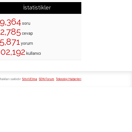
İstatistikler
19,364
soru
22,785
cevap
5,871
yorum
202,192
kullanıcı
hakları saklıdır
SihirliElma
SDN Forum
Teknoloji Haberleri