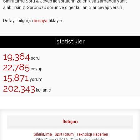
Sihirli Elma Soru & Cevap ile sorularınıza en kısa zamanda yanıt
alabilirsiniz. Sorunuzu sorun ve diğer kullanıcılar cevap versin.
Detaylı bilgi için
buraya
tıklayın.
İstatistikler
19,364
soru
22,785
cevap
15,871
yorum
202,343
kullanıcı
İletişim
SihirliElma
SDN Forum
Teknoloji Haberleri