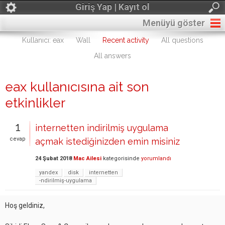
Giriş Yap | Kayıt ol
Menüyü göster
Kullanıcı: eax
Wall
Recent activity
All questions
All answers
eax kullanıcısına ait son
etkinlikler
1
internetten indirilmiş uygulama
cevap
açmak istediğinizden emin misiniz
24 Şubat 2018
Mac Ailesi
kategorisinde
yorumlandı
yandex
disk
internetten
-ndirilmiş-uygulama
Hoş geldiniz,