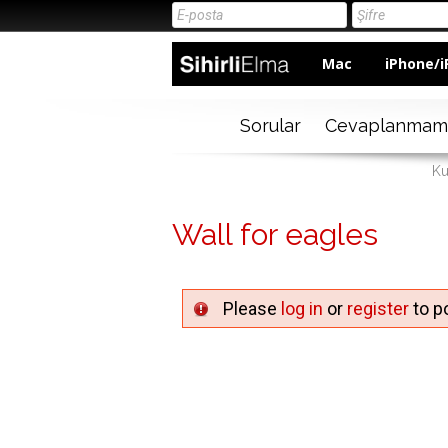
Mac
iPhone/i
Sorular
Cevaplanmam
Ku
Wall for eagles
Please
log in
or
register
to po