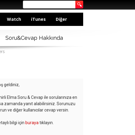
Watch
iTunes
Diğer
Soru&Cevap Hakkında
ers
ş geldiniz,
hirli Elma Soru & Cevap ile sorularınıza en
sa zamanda yanıt alabilirsiniz. Sorunuzu
run ve diğer kullanıcılar cevap versin.
taylı bilgi için
buraya
tıklayın.