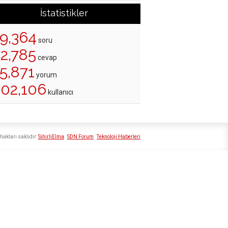
İstatistikler
19,364
soru
22,785
cevap
5,871
yorum
202,106
kullanıcı
hakları saklıdır
SihirliElma
SDN Forum
Teknoloji Haberleri