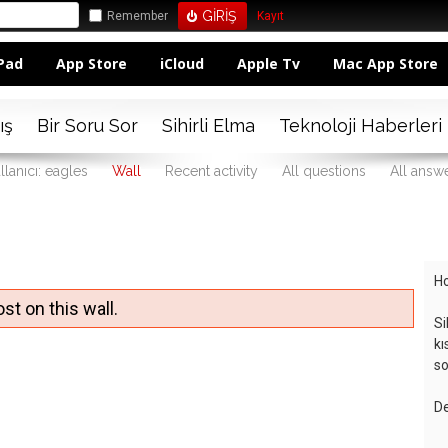
Remember
Kayıt
Pad
App Store
iCloud
Apple Tv
Mac App Store
ış
Bir Soru Sor
Sihirli Elma
Teknoloji Haberleri
llanıcı: eagles
Wall
Recent activity
All questions
All answ
Ho
st on this wall.
Si
kı
so
De