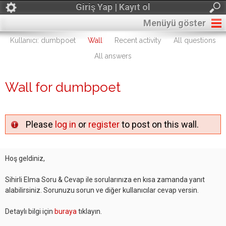
Giriş Yap | Kayıt ol
Menüyü göster
Kullanıcı: dumbpoet
Wall
Recent activity
All questions
All answers
Wall for dumbpoet
Please
log in
or
register
to post on this wall.
Hoş geldiniz,
Sihirli Elma Soru & Cevap ile sorularınıza en kısa zamanda yanıt
alabilirsiniz. Sorunuzu sorun ve diğer kullanıcılar cevap versin.
Detaylı bilgi için
buraya
tıklayın.