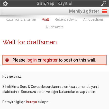
Giriş Yap | Kayıt ol
Menüyü göster
Kullanıcı: draftsman
Wall
Recent activity
All questions
All answers
Wall for draftsman
Please
log in
or
register
to post on this wall.
Hoş geldiniz,
Sihirli Elma Soru & Cevap ile sorularınıza en kısa zamanda yanıt
alabilirsiniz. Sorunuzu sorun ve diğer kullanıcılar cevap versin.
Detaylı bilgi için
buraya
tıklayın.