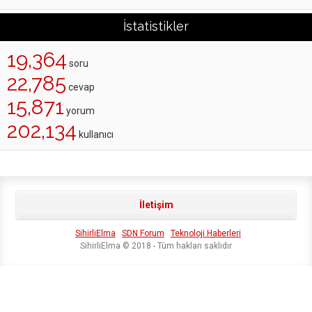
İstatistikler
19,364
soru
22,785
cevap
15,871
yorum
202,134
kullanıcı
İletişim
SihirliElma
SDN Forum
Teknoloji Haberleri
SihirliElma © 2018 - Tüm hakları saklıdır