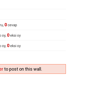
0
ru,
cevap
0
ı oy,
eksi oy
0
ı oy,
eksi oy
er
to post on this wall.