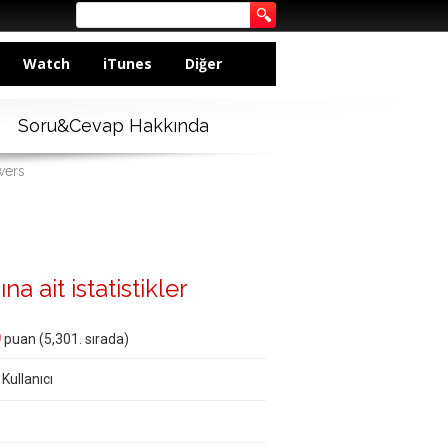
Watch
iTunes
Diğer
Soru&Cevap Hakkında
wers
a ait istatistikler
0
puan (
5,301
. sırada)
 Kullanıcı