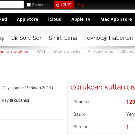
Remember
Kayıt
Pad
App Store
iCloud
Apple Tv
Mac App Store
ış
Bir Soru Sor
Sihirli Elma
Teknoloji Haberleri
lanıcı: dorukcan
Wall
Recent activity
All questions
All ans
dorukcan kullanıcısın
12 yıl (since 19 Nisan 2014)
Kayıtlı kullanıcı
12
Puanları:
Başlık:
Yeni
1
Soruları: