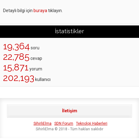
Detaylı bilgi için
buraya
tıklayın.
İstatistikler
19,364
soru
22,785
cevap
15,871
yorum
202,193
kullanıcı
İletişim
SihirliElma
SDN Forum
Teknoloji Haberleri
SihirliElma © 2018 - Tüm hakları saklıdır