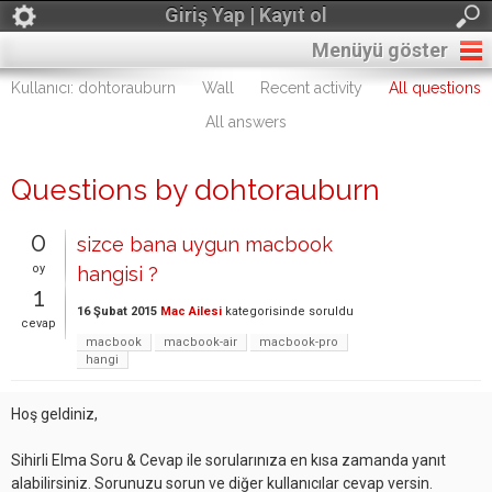
Giriş Yap | Kayıt ol
Menüyü göster
Kullanıcı: dohtorauburn
Wall
Recent activity
All questions
All answers
Questions by dohtorauburn
0
sizce bana uygun macbook
oy
hangisi ?
1
16 Şubat 2015
Mac Ailesi
kategorisinde
soruldu
cevap
macbook
macbook-air
macbook-pro
hangi
Hoş geldiniz,
Sihirli Elma Soru & Cevap ile sorularınıza en kısa zamanda yanıt
alabilirsiniz. Sorunuzu sorun ve diğer kullanıcılar cevap versin.