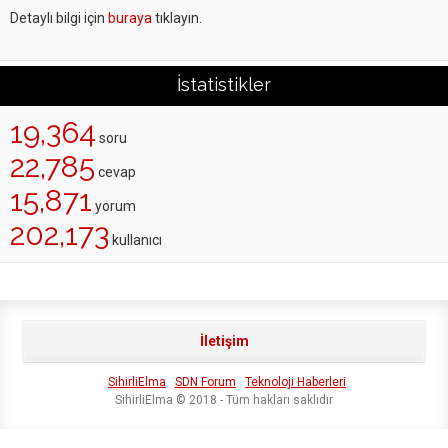
Detaylı bilgi için
buraya
tıklayın.
İstatistikler
19,364
soru
22,785
cevap
15,871
yorum
202,173
kullanıcı
İletişim
SihirliElma
SDN Forum
Teknoloji Haberleri
SihirliElma © 2018 - Tüm hakları saklıdır