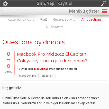
Giriş Yap | Kayıt ol
Menüyü göster
Kullanıcı: dinopis
Wall
Recent activity
All questions
All answers
Questions by dinopis
0
Macbook Pro mid 2012 El Capitan
oy
Çok yavaş Lion'a geri dönsem mi?
0
17 Eylül 2016
Mac Ailesi
kategorisinde
soruldu
cevap
macbook-pro
elcapitan
Hoş geldiniz,
Sihirli Elma Soru & Cevap ile sorularınıza en kısa zamanda yanıt
alabilirsiniz. Sorunuzu sorun ve diğer kullanıcılar cevap versin.