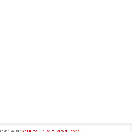
hakları saklıdır
SihirliElma
SDN Forum
Teknoloji Haberleri