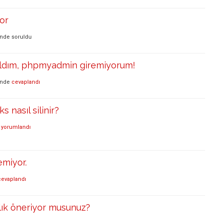
yor
inde
soruldu
aldım, phpmyadmin giremiyorum!
inde
cevaplandı
 nasıl silinir?
yorumlandı
emiyor.
cevaplandı
ık öneriyor musunuz?