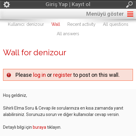
Giriş Yap | Kayıt ol
Menüyü göster
Kullanıcı: denizour
Wall
Recent activity
All questions
All answers
Wall for denizour
Please
log in
or
register
to post on this wall.
Hoş geldiniz,
Sihirli Elma Soru & Cevap ile sorularınıza en kısa zamanda yanıt
alabilirsiniz. Sorunuzu sorun ve diğer kullanıcılar cevap versin.
Detaylı bilgi için
buraya
tıklayın.