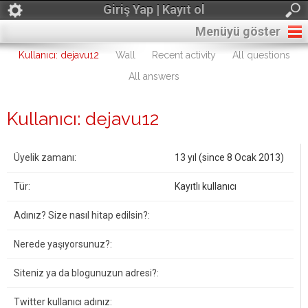
Giriş Yap | Kayıt ol
Menüyü göster
Kullanıcı: dejavu12
Wall
Recent activity
All questions
All answers
Kullanıcı: dejavu12
Üyelik zamanı:
13 yıl (since 8 Ocak 2013)
Tür:
Kayıtlı kullanıcı
Adınız? Size nasıl hitap edilsin?:
Nerede yaşıyorsunuz?:
Siteniz ya da blogunuzun adresi?:
Twitter kullanıcı adınız: