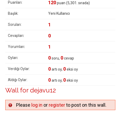
120
Puanları:
puan (
5,301
. sırada)
Başlık:
Yeni Kullanıcı
1
Soruları:
0
Cevapları:
1
Yorumları:
0
0
Oyları:
soru,
cevap
0
0
Verdiği Oylar:
artı oy,
eksi oy
0
0
Aldığı Oylar:
artı oy,
eksi oy
Wall for dejavu12
Please
log in
or
register
to post on this wall.