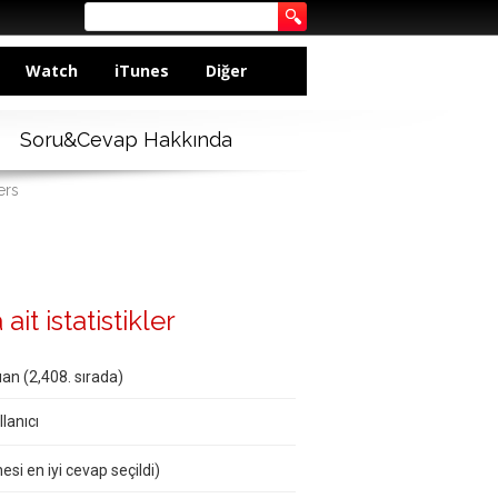
Watch
iTunes
Diğer
Soru&Cevap Hakkında
ers
ait istatistikler
an (
2,408
. sırada)
lanıcı
esi en iyi cevap seçildi)