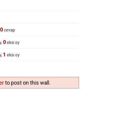
0
cevap
0
y,
eksi oy
1
y,
eksi oy
er
to post on this wall.