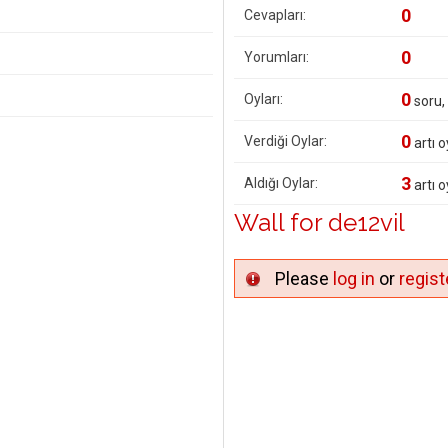
0
Cevapları:
0
Yorumları:
0
Oyları:
soru,
0
Verdiği Oylar:
artı o
3
Aldığı Oylar:
artı o
Wall for de12vil
Please
log in
or
regist