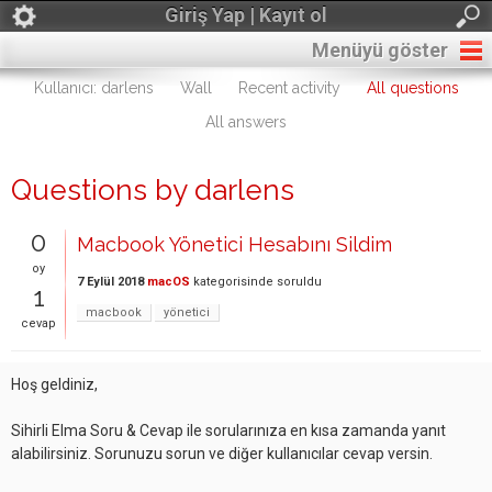
Giriş Yap | Kayıt ol
Menüyü göster
Kullanıcı: darlens
Wall
Recent activity
All questions
All answers
Questions by darlens
0
Macbook Yönetici Hesabını Sildim
oy
7 Eylül 2018
macOS
kategorisinde
soruldu
1
macbook
yönetici
cevap
Hoş geldiniz,
Sihirli Elma Soru & Cevap ile sorularınıza en kısa zamanda yanıt
alabilirsiniz. Sorunuzu sorun ve diğer kullanıcılar cevap versin.