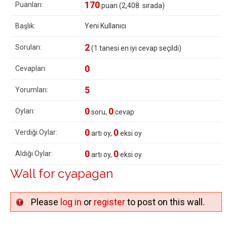
170
Puanları:
puan (
2,408
. sırada)
Başlık:
Yeni Kullanıcı
2
Soruları:
(
1
tanesi en iyi cevap seçildi)
0
Cevapları:
5
Yorumları:
0
0
Oyları:
soru,
cevap
0
0
Verdiği Oylar:
artı oy,
eksi oy
0
0
Aldığı Oylar:
artı oy,
eksi oy
Wall for cyapagan
Please
log in
or
register
to post on this wall.