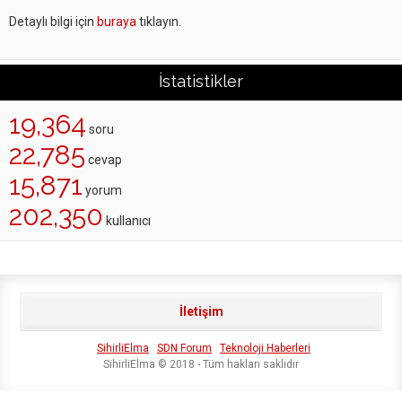
Detaylı bilgi için
buraya
tıklayın.
İstatistikler
19,364
soru
22,785
cevap
15,871
yorum
202,350
kullanıcı
İletişim
SihirliElma
SDN Forum
Teknoloji Haberleri
SihirliElma © 2018 - Tüm hakları saklıdır