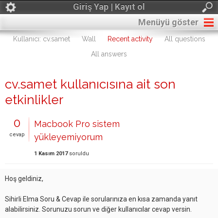
Giriş Yap | Kayıt ol
Menüyü göster
Kullanıcı: cv.samet
Wall
Recent activity
All questions
All answers
cv.samet kullanıcısına ait son
etkinlikler
0
Macbook Pro sistem
cevap
yükleyemiyorum
1 Kasım 2017
soruldu
Hoş geldiniz,
Sihirli Elma Soru & Cevap ile sorularınıza en kısa zamanda yanıt
alabilirsiniz. Sorunuzu sorun ve diğer kullanıcılar cevap versin.