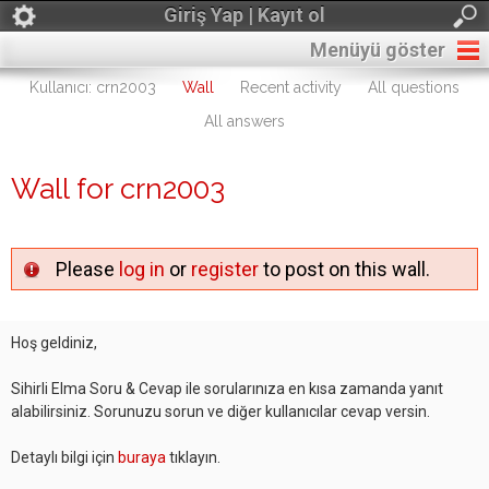
Giriş Yap | Kayıt ol
Menüyü göster
Kullanıcı: crn2003
Wall
Recent activity
All questions
All answers
Wall for crn2003
Please
log in
or
register
to post on this wall.
Hoş geldiniz,
Sihirli Elma Soru & Cevap ile sorularınıza en kısa zamanda yanıt
alabilirsiniz. Sorunuzu sorun ve diğer kullanıcılar cevap versin.
Detaylı bilgi için
buraya
tıklayın.