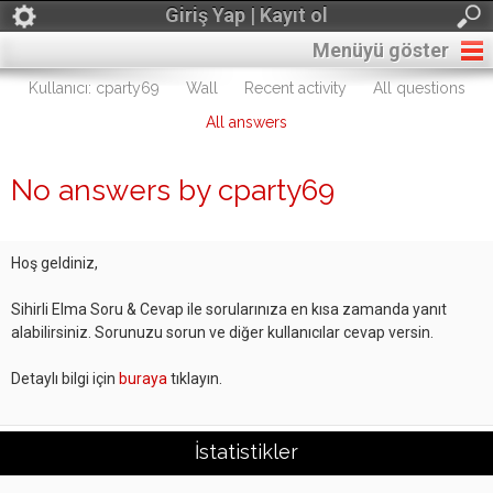
Giriş Yap | Kayıt ol
Menüyü göster
Kullanıcı: cparty69
Wall
Recent activity
All questions
All answers
No answers by cparty69
Hoş geldiniz,
Sihirli Elma Soru & Cevap ile sorularınıza en kısa zamanda yanıt
alabilirsiniz. Sorunuzu sorun ve diğer kullanıcılar cevap versin.
Detaylı bilgi için
buraya
tıklayın.
İstatistikler