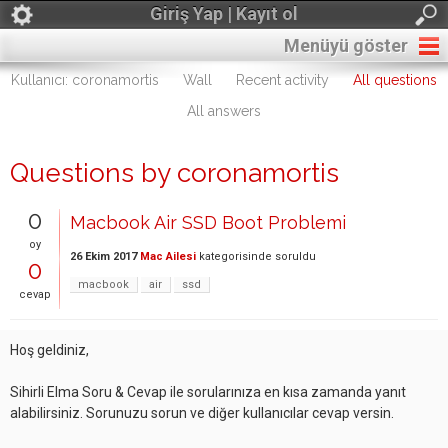
Giriş Yap | Kayıt ol
Menüyü göster
Kullanıcı: coronamortis
Wall
Recent activity
All questions
All answers
Questions by coronamortis
0
Macbook Air SSD Boot Problemi
oy
26 Ekim 2017
Mac Ailesi
kategorisinde
soruldu
0
macbook
air
ssd
cevap
Hoş geldiniz,
Sihirli Elma Soru & Cevap ile sorularınıza en kısa zamanda yanıt
alabilirsiniz. Sorunuzu sorun ve diğer kullanıcılar cevap versin.