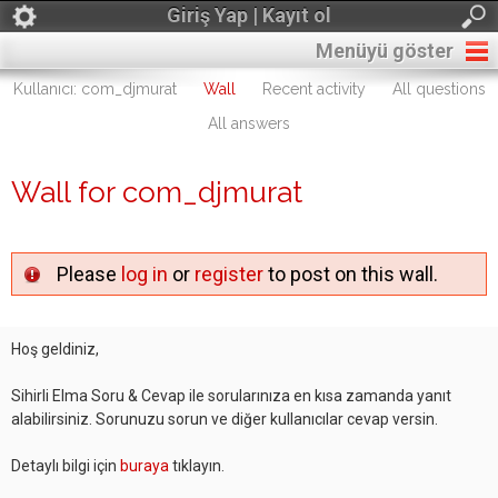
Giriş Yap | Kayıt ol
Menüyü göster
Kullanıcı: com_djmurat
Wall
Recent activity
All questions
All answers
Wall for com_djmurat
Please
log in
or
register
to post on this wall.
Hoş geldiniz,
Sihirli Elma Soru & Cevap ile sorularınıza en kısa zamanda yanıt
alabilirsiniz. Sorunuzu sorun ve diğer kullanıcılar cevap versin.
Detaylı bilgi için
buraya
tıklayın.