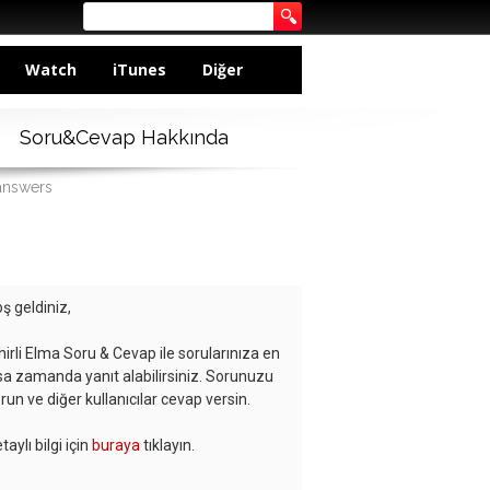
Watch
iTunes
Diğer
Soru&Cevap Hakkında
 answers
ş geldiniz,
hirli Elma Soru & Cevap ile sorularınıza en
sa zamanda yanıt alabilirsiniz. Sorunuzu
run ve diğer kullanıcılar cevap versin.
taylı bilgi için
buraya
tıklayın.