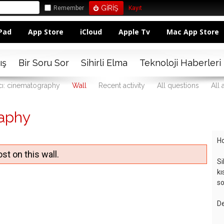
Remember
Kayıt
Pad
App Store
iCloud
Apple Tv
Mac App Store
ış
Bir Soru Sor
Sihirli Elma
Teknoloji Haberleri
cı: cinematography
Wall
Recent activity
All questions
All
raphy
Ho
st on this wall.
Si
kı
so
De