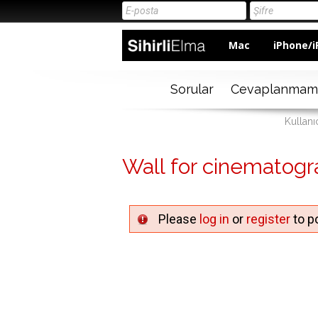
Mac
iPhone/i
Sorular
Cevaplanmam
Kullanı
Wall for cinematog
Please
log in
or
register
to po