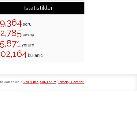
İstatistikler
19,364
soru
22,785
cevap
5,871
yorum
202,164
kullanıcı
hakları saklıdır
SihirliElma
SDN Forum
Teknoloji Haberleri