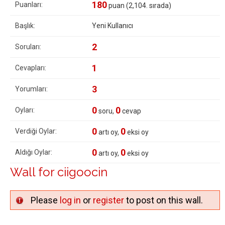
180
Puanları:
puan (
2,104
. sırada)
Başlık:
Yeni Kullanıcı
2
Soruları:
1
Cevapları:
3
Yorumları:
0
0
Oyları:
soru,
cevap
0
0
Verdiği Oylar:
artı oy,
eksi oy
0
0
Aldığı Oylar:
artı oy,
eksi oy
Wall for ciigoocin
Please
log in
or
register
to post on this wall.