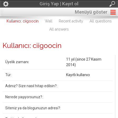
Giriş Yap | Kayıt ol
Menüyü göster
Kullanıcı: ciigoocin
Wall
Recent activity
All questions
All answers
Kullanıcı: ciigoocin
11 yıl (since 27 Kasım
Üyelik zamanı:
2014)
Tür:
Kayıtlı kullanıcı
Adınız? Size nasıl hitap edilsin?:
Nerede yaşıyorsunuz?:
Siteniz ya da blogunuzun adresi?: