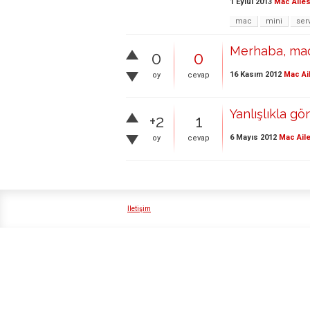
1 Eylül 2013
Mac Ailes
mac
mini
ser
Merhaba, mac m
0
0
16 Kasım 2012
Mac Ai
oy
cevap
Yanlışlıkla gö
+2
1
6 Mayıs 2012
Mac Aile
oy
cevap
İletişim