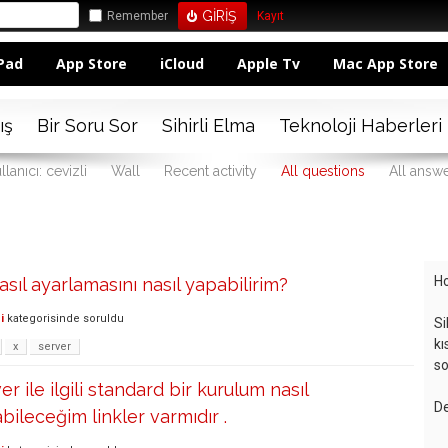
Remember
Kayıt
Pad
App Store
iCloud
Apple Tv
Mac App Store
ış
Bir Soru Sor
Sihirli Elma
Teknoloji Haberleri
llanıcı: cevizli
Wall
Recent activity
All questions
All answ
Ho
sıl ayarlamasını nasıl yapabilirim?
i
kategorisinde
soruldu
Si
kı
x
server
so
r ile ilgili standard bir kurulum nasıl
De
labileceğim linkler varmıdır .