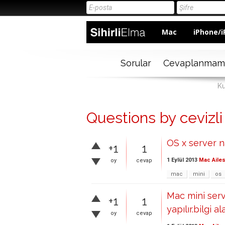
Mac
iPhone/i
Sorular
Cevaplanmam
Ku
Questions by cevizli
OS x server na
+1
1
1 Eylül 2013
Mac Ailes
oy
cevap
mac
mini
os
Mac mini serve
+1
1
yapılır.bilgi a
oy
cevap