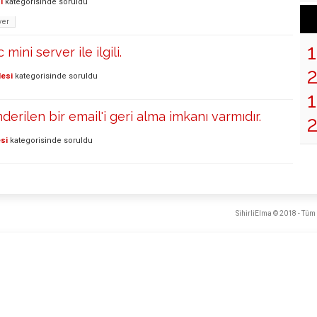
i
kategorisinde
soruldu
ver
ini server ile ilgili.
lesi
kategorisinde
soruldu
1
nderilen bir email'i geri alma imkanı varmıdır.
si
kategorisinde
soruldu
SihirliElma © 2018 - Tüm 