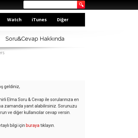
Watch
iTunes
Diğer
Soru&Cevap Hakkında
ers
ş geldiniz,
hirli Elma Soru & Cevap ile sorularınıza en
sa zamanda yanıt alabilirsiniz. Sorunuzu
run ve diğer kullanıcılar cevap versin.
taylı bilgi için
buraya
tıklayın.