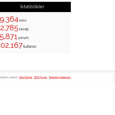
İstatistikler
19,364
soru
22,785
cevap
5,871
yorum
202,167
kullanıcı
hakları saklıdır
SihirliElma
SDN Forum
Teknoloji Haberleri