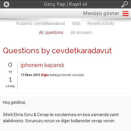
Giriş Yap | Kayıt ol
Menüyü göster
Kullanıcı: cevdetkaradavut
Wall
Recent activity
All questions
All answers
Questions by cevdetkaradavut
0
iphonem kapandı
oy
17 Ekim 2013
Diğer
kategorisinde
soruldu
1
cevap
Hoş geldiniz,
Sihirli Elma Soru & Cevap ile sorularınıza en kısa zamanda yanıt
alabilirsiniz. Sorunuzu sorun ve diğer kullanıcılar cevap versin.