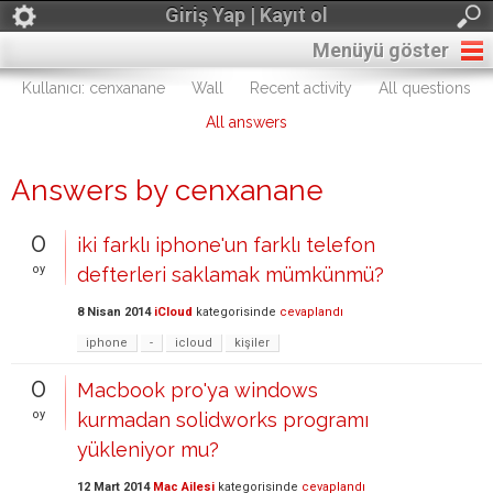
Giriş Yap | Kayıt ol
Menüyü göster
Kullanıcı: cenxanane
Wall
Recent activity
All questions
All answers
Answers by cenxanane
0
iki farklı iphone'un farklı telefon
oy
defterleri saklamak mümkünmü?
8 Nisan 2014
iCloud
kategorisinde
cevaplandı
iphone
-
icloud
kişiler
0
Macbook pro'ya windows
oy
kurmadan solidworks programı
yükleniyor mu?
12 Mart 2014
Mac Ailesi
kategorisinde
cevaplandı