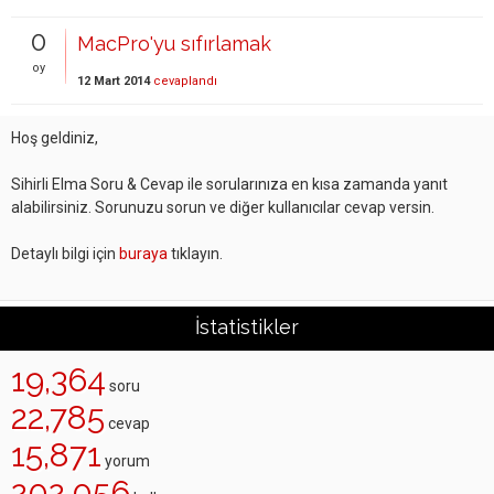
0
MacPro'yu sıfırlamak
oy
12 Mart 2014
cevaplandı
Hoş geldiniz,
Sihirli Elma Soru & Cevap ile sorularınıza en kısa zamanda yanıt
alabilirsiniz. Sorunuzu sorun ve diğer kullanıcılar cevap versin.
Detaylı bilgi için
buraya
tıklayın.
İstatistikler
19,364
soru
22,785
cevap
15,871
yorum
202,056