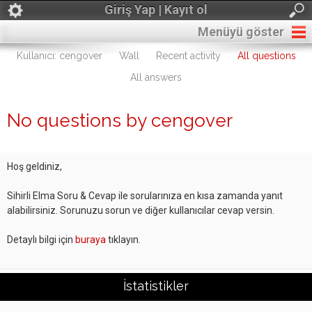
Giriş Yap | Kayıt ol
Menüyü göster
Kullanıcı: cengover
Wall
Recent activity
All questions
All answers
No questions by cengover
Hoş geldiniz,
Sihirli Elma Soru & Cevap ile sorularınıza en kısa zamanda yanıt
alabilirsiniz. Sorunuzu sorun ve diğer kullanıcılar cevap versin.
Detaylı bilgi için
buraya
tıklayın.
İstatistikler