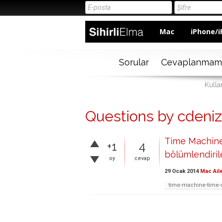
Mac
iPhone/i
Sorular
Cevaplanmam
Kulla
Questions by cdeni
Time Machine
+1
4
bölümlendirile
oy
cevap
29 Ocak 2014
Mac Ail
time-machine-time-c