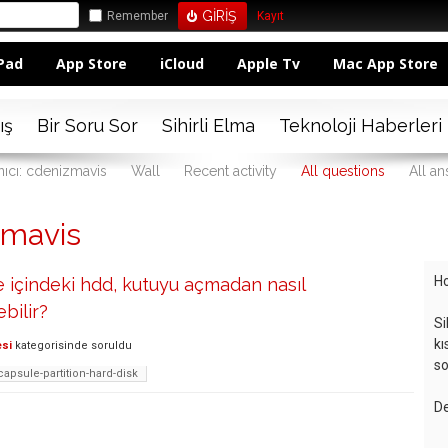
Remember
Kayıt
Pad
App Store
iCloud
Apple Tv
Mac App Store
ış
Bir Soru Sor
Sihirli Elma
Teknoloji Haberleri
nıcı: cdenizmavis
Wall
Recent activity
All questions
All a
zmavis
Ho
 içindeki hdd, kutuyu açmadan nasıl
bilir?
Si
kı
esi
kategorisinde
soruldu
so
apsule-partition-hard-disk
De