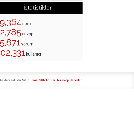
İstatistikler
19,364
soru
22,785
cevap
5,871
yorum
02,331
kullanıcı
hakları saklıdır
SihirliElma
SDN Forum
Teknoloji Haberleri