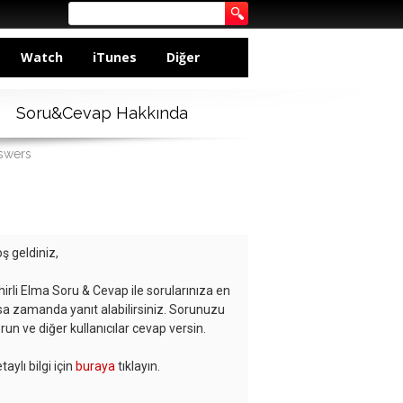
Watch
iTunes
Diğer
Soru&Cevap Hakkında
nswers
ş geldiniz,
hirli Elma Soru & Cevap ile sorularınıza en
sa zamanda yanıt alabilirsiniz. Sorunuzu
run ve diğer kullanıcılar cevap versin.
taylı bilgi için
buraya
tıklayın.