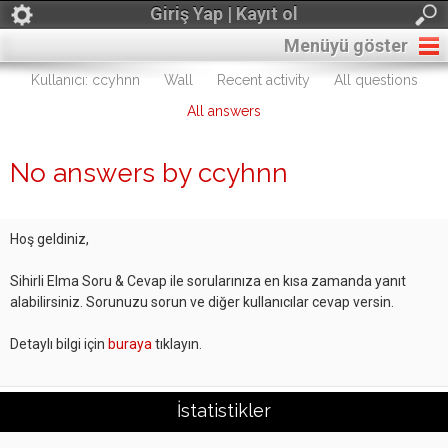
Giriş Yap | Kayıt ol
Menüyü göster
Kullanıcı: ccyhnn
Wall
Recent activity
All questions
All answers
No answers by ccyhnn
Hoş geldiniz,
Sihirli Elma Soru & Cevap ile sorularınıza en kısa zamanda yanıt
alabilirsiniz. Sorunuzu sorun ve diğer kullanıcılar cevap versin.
Detaylı bilgi için
buraya
tıklayın.
İstatistikler