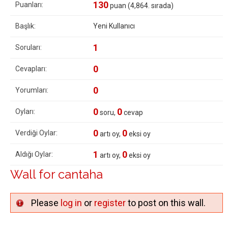
130
Puanları:
puan (
4,864
. sırada)
Başlık:
Yeni Kullanıcı
1
Soruları:
0
Cevapları:
0
Yorumları:
0
0
Oyları:
soru,
cevap
0
0
Verdiği Oylar:
artı oy,
eksi oy
1
0
Aldığı Oylar:
artı oy,
eksi oy
Wall for cantaha
Please
log in
or
register
to post on this wall.