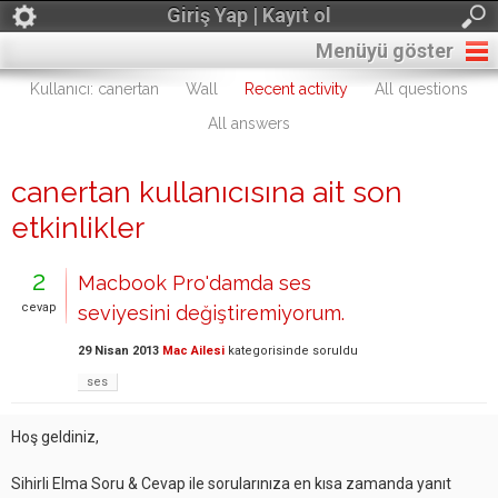
Giriş Yap | Kayıt ol
Menüyü göster
Kullanıcı: canertan
Wall
Recent activity
All questions
All answers
canertan kullanıcısına ait son
etkinlikler
2
Macbook Pro'damda ses
cevap
seviyesini değiştiremiyorum.
29 Nisan 2013
Mac Ailesi
kategorisinde
soruldu
ses
Hoş geldiniz,
Sihirli Elma Soru & Cevap ile sorularınıza en kısa zamanda yanıt