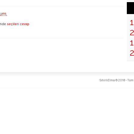
um.
inde
seçilen cevap
1
SihirliElma © 2018 - Tüm 