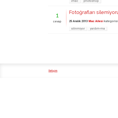
imac
photoshop
Fotoğrafları silemiyor
1
25 Aralık 2013
Mac Ailesi
kategoris
cevap
silinmiyor
yardım-ma
İletişim