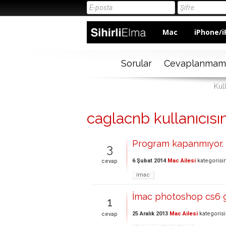
Mac
iPhone/i
Sorular
Cevaplanmam
Kul
caglacnb kullanıcısın
Program kapanmıyor.
3
6 Şubat 2014
Mac Ailesi
kategorisi
cevap
imac
İmac photoshop cs6 
1
25 Aralık 2013
Mac Ailesi
kategoris
cevap