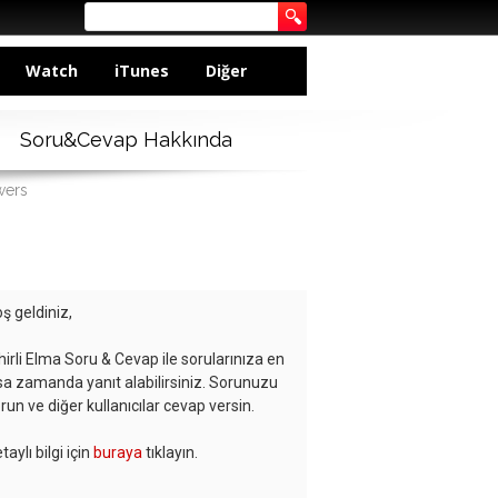
Watch
iTunes
Diğer
Soru&Cevap Hakkında
wers
ş geldiniz,
hirli Elma Soru & Cevap ile sorularınıza en
sa zamanda yanıt alabilirsiniz. Sorunuzu
run ve diğer kullanıcılar cevap versin.
taylı bilgi için
buraya
tıklayın.