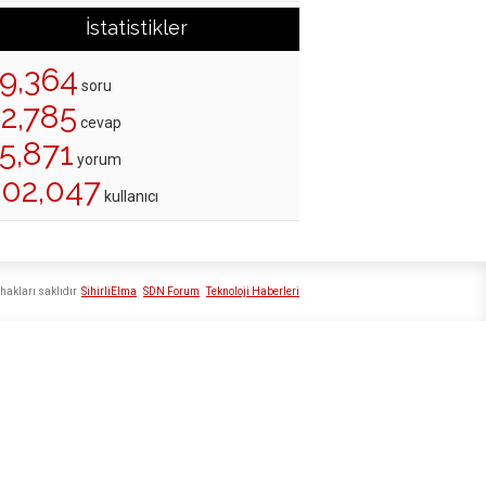
İstatistikler
19,364
soru
22,785
cevap
5,871
yorum
202,047
kullanıcı
hakları saklıdır
SihirliElma
SDN Forum
Teknoloji Haberleri