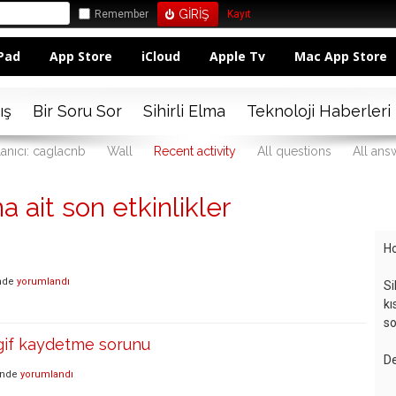
Remember
Kayıt
Pad
App Store
iCloud
Apple Tv
Mac App Store
ış
Bir Soru Sor
Sihirli Elma
Teknoloji Haberleri
lanıcı: caglacnb
Wall
Recent activity
All questions
All ans
a ait son etkinlikler
Ho
nde
yorumlandı
Si
kı
so
gif kaydetme sorunu
De
inde
yorumlandı