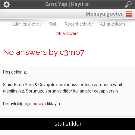
Giriş Yap | Kayıt ol
Menüyü göster
Kullanıcı: c3mo7
Wall
Recent activity
All questions
All answers
No answers by c3mo7
Hoş geldiniz,
Sihirli Elma Soru & Cevap ile sorularınıza en kısa zamanda yanıt
alabilirsiniz. Sorunuzu sorun ve diğer kullanıcılar cevap versin.
Detaylı bilgi için
buraya
tıklayın.
İstatistikler