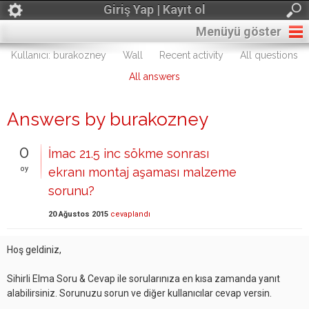
Giriş Yap | Kayıt ol
Menüyü göster
Kullanıcı: burakozney
Wall
Recent activity
All questions
All answers
Answers by burakozney
0
İmac 21.5 inc sökme sonrası
oy
ekranı montaj aşaması malzeme
sorunu?
20 Ağustos 2015
cevaplandı
Hoş geldiniz,
Sihirli Elma Soru & Cevap ile sorularınıza en kısa zamanda yanıt
alabilirsiniz. Sorunuzu sorun ve diğer kullanıcılar cevap versin.