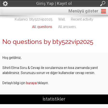
Giriş Yap | Kayıt ol
Menüyü göster
Kullanıcı: bty522vip2025
Wall
Recent activity
All questions
All answers
No questions by bty522vip2025
Hoş geldiniz,
Sihirli Elma Soru & Cevap ile sorularınıza en kısa zamanda yanıt
alabilirsiniz. Sorunuzu sorun ve diğer kullanıcılar cevap versin.
Detaylı bilgi için
buraya
tıklayın.
İstatistikler