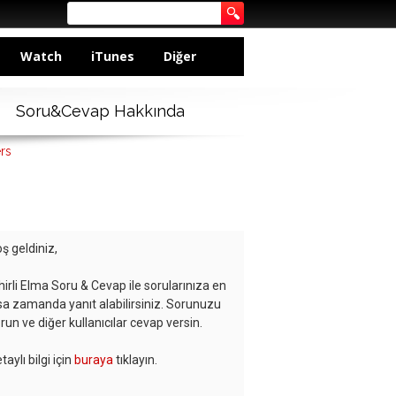
Watch
iTunes
Diğer
Soru&Cevap Hakkında
rs
ş geldiniz,
hirli Elma Soru & Cevap ile sorularınıza en
sa zamanda yanıt alabilirsiniz. Sorunuzu
run ve diğer kullanıcılar cevap versin.
taylı bilgi için
buraya
tıklayın.