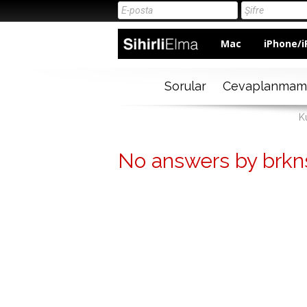
Mac
iPhone/i
Sorular
Cevaplanmam
Ku
No answers by brkn