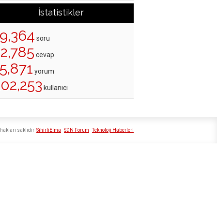
İstatistikler
19,364
soru
22,785
cevap
5,871
yorum
202,253
kullanıcı
hakları saklıdır
SihirliElma
SDN Forum
Teknoloji Haberleri