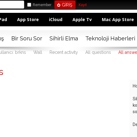
Remember
Kayıt
Pad
App Store
iCloud
Apple Tv
Mac App Store
ış
Bir Soru Sor
Sihirli Elma
Teknoloji Haberleri
llanıcı: brkns
Wall
Recent activity
All questions
All answe
s
Ho
Si
kı
so
De